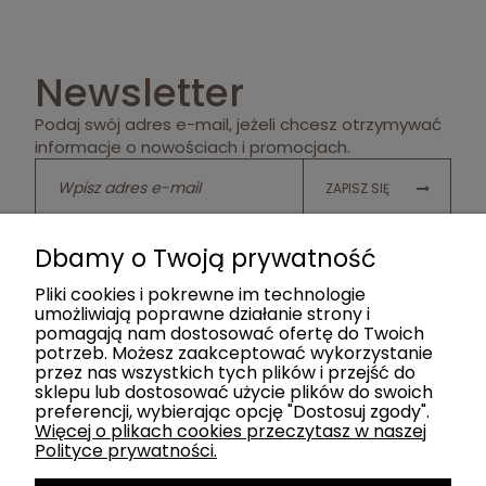
Newsletter
Podaj swój adres e-mail, jeżeli chcesz otrzymywać
informacje o nowościach i promocjach.
ZAPISZ SIĘ
Twoje dane będą przetwarzane zgodnie z naszą
polityką
Dbamy o Twoją prywatność
prywatności
Pliki cookies i pokrewne im technologie
umożliwiają poprawne działanie strony i
pomagają nam dostosować ofertę do Twoich
potrzeb. Możesz zaakceptować wykorzystanie
POMOC
przez nas wszystkich tych plików i przejść do
sklepu lub dostosować użycie plików do swoich
preferencji, wybierając opcję "Dostosuj zgody".
KATEGORIE
Więcej o plikach cookies przeczytasz w naszej
Polityce prywatności.
SOCIAL MEDIA