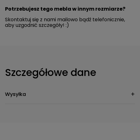
Potrzebujesz tego mebla w innym rozmiarze?
Skontaktuj się z nami mailowo bądź telefonicznie,
aby uzgodnić szczegóły! :)
Szczegółowe dane
Wysyłka
Przesyłka kurierska Standard
299,00 zł
(Przesyłka nie obejmuje wniesienia)
Przesyłka kurierska Comfort
(Przesyłka
499,00 zł
obejmuje wniesienie)