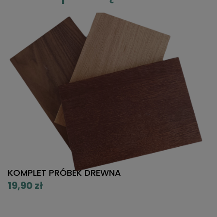
KOMPLET PRÓBEK DREWNA
K
P
19,90 zł
5