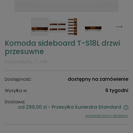
Komoda sideboard T-S18L drzwi
przesuwne
Kod produktu:
T_S18L
dostępny na zamówienie
Dostępność:
6 tygodni
Wysyłka w:
Dostawa:
od 299,00 zł
- Przesyłka kurierska Standard
Cena nie zawiera ewentualnych kosztów płatności
sprawdź formy dostawy