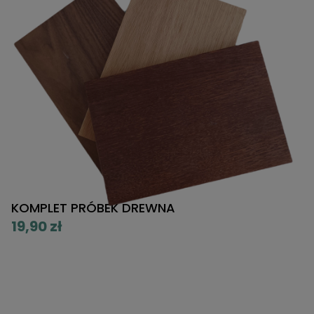
KOMPLET PRÓBEK DREWNA
K
P
19,90 zł
5