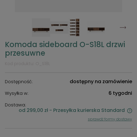
Komoda sideboard O-S18L drzwi
przesuwne
Kod produktu:
O_S18L
dostępny na zamówienie
Dostępność:
6 tygodni
Wysyłka w:
Dostawa:
od 299,00 zł
- Przesyłka kurierska Standard
Cena nie zawiera ewentualnych kosztów płatności
sprawdź formy dostawy