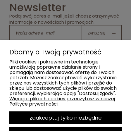
Newsletter
Podaj swój adres e-mail, jeżeli chcesz otrzymywać
informacje o nowościach i promocjach.
ZAPISZ SIĘ
Twoje dane będą przetwarzane zgodnie z naszą
polityką
Dbamy o Twoją prywatność
prywatności
Pliki cookies i pokrewne im technologie
umożliwiają poprawne działanie strony i
pomagają nam dostosować ofertę do Twoich
potrzeb. Możesz zaakceptować wykorzystanie
POMOC
przez nas wszystkich tych plików i przejść do
sklepu lub dostosować użycie plików do swoich
preferencji, wybierając opcję "Dostosuj zgody".
KATEGORIE
Więcej o plikach cookies przeczytasz w naszej
Polityce prywatności.
SOCIAL MEDIA
zaakceptuj tylko niezbędne
MOJE KONTO