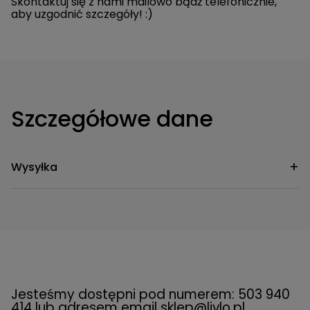
Skontaktuj się z nami mailowo bądź telefonicznie,
aby uzgodnić szczegóły! :)
Szczegółowe dane
Wysyłka
Przesyłka kurierska Standard
299,00 zł
(Przesyłka nie obejmuje wniesienia)
Przesyłka kurierska Comfort
(Przesyłka
499,00 zł
obejmuje wniesienie)
Jesteśmy dostępni pod numerem: 503 940
414 lub adresem email
sklep@livlo.pl