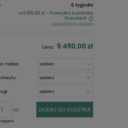
6 tygodni
:
od 199,00 zł
- Przesyłka kurierska
Standard
sprawdź formy dostawy
Cena nie zawiera ewentualnych
kosztów płatności
5 490,00 zł
Cena:
ść mebla:
uchwytu:
ogi:
DODAJ DO KOSZYKA
szt.
ymagane