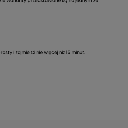
tkie warianty przedstawione są na jednym ze
 i zajmie Ci nie więcej niż 15 minut.