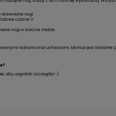
 rodzajów nóg. Każdy z nich różni się wysokością. Wszys
ne drewniane nogi
stalowe czarne V
niane nogi w kolorze mebla
ymi nóżkami oraz uchwytami. Montaż jest banalnie prosty
ze?
ie, aby uzgodnić szczegóły! :)