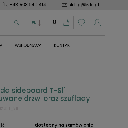
+48 503 940 414
sklep@livlo.pl
PL
EN
DE
A
WSPÓŁPRACA
KONTAKT
a sideboard T-S11
uwane drzwi oraz szuflady
ktu:
T_S11
dostępny na zamówienie
ść: