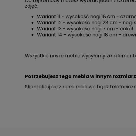
Do tej komody możesz wybrać jeden z czterech
zdjęć.
Wariant 11 - wysokość nogi 18 cm - czar
Wariant 12 - wysokość nogi 28 cm - nogi 
Wariant 13 - wysokość nogi 7 cm - cokół
Wariant 14 – wysokość nogi 18 cm – drew
Wszystkie nasze meble wysyłamy ze zdemontowan
Potrzebujesz tego mebla w innym rozmiar
Skontaktuj się z nami mailowo bądź telefoniczn