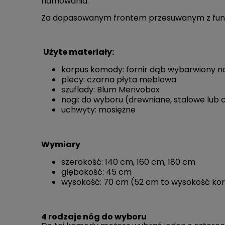
hamowania.
Za dopasowanym frontem przesuwanym z funkcj
Użyte materiały:
korpus komody: fornir dąb wybarwiony n
plecy: czarna płyta meblowa
szuflady: Blum Merivobox
nogi: do wyboru (drewniane, stalowe lub c
uchwyty: mosiężne
Wymiary
szerokość: 140 cm, 160 cm, 180 cm
głębokość: 45 cm
wysokość: 70 cm (52 cm to wysokość kor
4 rodzaje nóg do wyboru