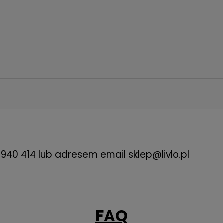
ejmuje wniesienia)
je wniesienie)
940 414 lub adresem email
sklep@livlo.pl
FAQ