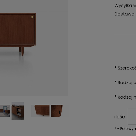
Wysyłka w
Dostawa:
*
Szeroko
*
Rodzaj 
*
Rodzaj n
ilość
*
- Pole w