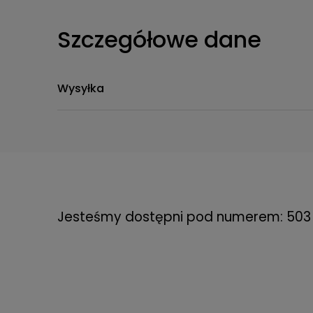
Szczegółowe dane
Wysyłka
Przesyłka kurierska Standard
(Przesyłka nie ob
Przesyłka kurierska Comfort
(Przesyłka obejmu
Jesteśmy dostępni pod numerem: 503 