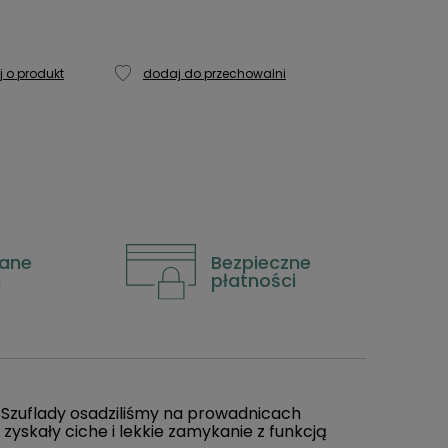
j o produkt
dodaj do przechowalni
ane
Bezpieczne
i
płatności
Szuflady osadziliśmy na prowadnicach
 zyskały ciche i lekkie zamykanie z funkcją