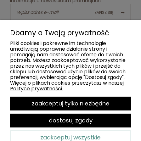
informacje o nowościach i promocjach.
ZAPISZ SIĘ
Twoje dane będą przetwarzane zgodnie z naszą
polityką
Dbamy o Twoją prywatność
prywatności
Pliki cookies i pokrewne im technologie
umożliwiają poprawne działanie strony i
pomagają nam dostosować ofertę do Twoich
potrzeb. Możesz zaakceptować wykorzystanie
POMOC
przez nas wszystkich tych plików i przejść do
sklepu lub dostosować użycie plików do swoich
preferencji, wybierając opcję "Dostosuj zgody".
KATEGORIE
Więcej o plikach cookies przeczytasz w naszej
Polityce prywatności.
SOCIAL MEDIA
zaakceptuj tylko niezbędne
MOJE KONTO
dostosuj zgody
PŁATNOŚCI I DOSTAWA
zaakceptuj wszystkie