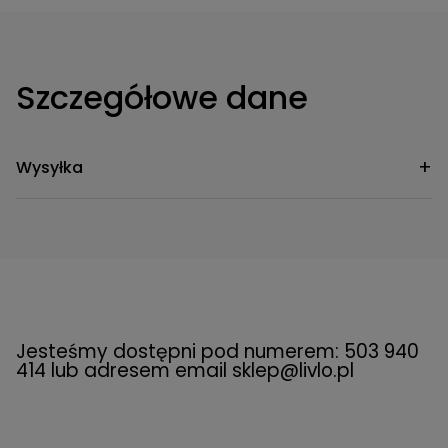
Szczegółowe dane
Wysyłka
Przesyłka kurierska Standard
259,00 zł
(Przesyłka nie obejmuje wniesienia)
Przesyłka kurierska Comfort
(Przesyłka
449,00 zł
obejmuje wniesienie)
Jesteśmy dostępni pod numerem: 503 940
414 lub adresem email
sklep@livlo.pl