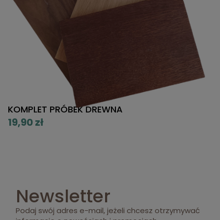
KOMPLET PRÓBEK DREWNA
K
P
19,90 zł
5
Newsletter
Podaj swój adres e-mail, jeżeli chcesz otrzymywać